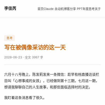
李佳芮
首页
Claude 永动机
博客
分享 PPT
年度思考
关于
思考
写在被偶像采访的这一天
2026-06-23
· 全文 3967 字
六月十八号晚上，陈发莉发来一条微信：趁早有档直播访谈栏
目叫「心想事成的女孩」，已经做到第十三期，七月这一期，
想请我聊聊自己的人生故事，和那些面临选择时的决定。
我盯着这条消息看了很久。