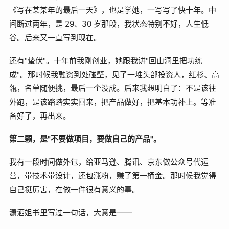
《写在某某年的最后一天》，也是学她，一写写了快十年。中
间断过两年，是 29、30 岁那段，我状态特别不好，人生低
谷。后来又一直写到现在。
还有"蛰伏"。十年前我刚创业，她跟我讲"回山洞里把功练
成"。那时候我融资到处碰壁，见了一堆头部投资人，红杉、高
瓴，名单随便挑，最后一个没成。后来我想明白了：不是该往
外跑，是该踏踏实实回来，把产品做好，把基本功补上。等准
备好了，再出来。
第二颗，是"不要做项目，要做自己的产品"。
我有一段时间做外包，给亚马逊、腾讯、京东做公众号代运
营，带技术带设计，还包涨粉，赚了第一桶金。那时候我觉得
自己挺厉害，在做一件很有意义的事。
潇洒姐书里写过一句话，大意是——