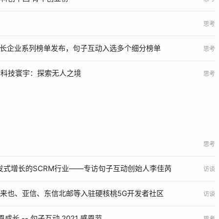
思考
高成长企业系列榜单发布，句子互动入选多个细分榜单
思考
hina - 科技寰宇：探索无人之境
思考
思考
发式增长的SCRM行业——专访句子互动创始人李佳芮
访谈
与来也、亚信、东信北邮等入驻硬核桃5G开发者社区
访谈
长 -- 句子互动 2021 感恩节
思考