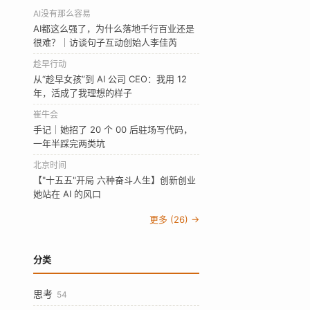
AI没有那么容易
AI都这么强了，为什么落地千行百业还是
很难？｜访谈句子互动创始人李佳芮
趁早行动
从“趁早女孩”到 AI 公司 CEO：我用 12
年，活成了我理想的样子
崔牛会
手记｜她招了 20 个 00 后驻场写代码，
一年半踩完两类坑
北京时间
【"十五五"开局 六种奋斗人生】创新创业
她站在 AI 的风口
更多 (26) →
分类
思考
54