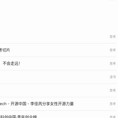
思考
思考切片
思考
，不会走远！
思考
读书
思考
in Tech - 开源中国 - 李佳芮分享女性开源力量
思考
21 科创中国·青年创业榜
思考