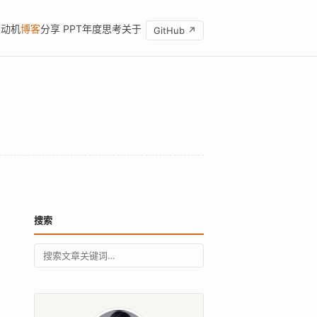
 永动机
博客
分享 PPT
年度思考
关于
GitHub ↗
搜索