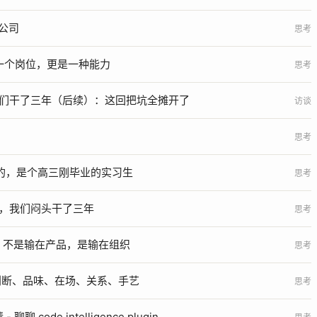
的公司
思考
是一个岗位，更是一种能力
思考
我们干了三年（后续）：这回把坑全摊开了
访谈
思考
最好的，是个高三刚毕业的实习生
思考
E，我们闷头干了三年
思考
opic，不是输在产品，是输在组织
思考
%：判断、品味、在场、关系、手艺
思考
 聊聊 code intelligence plugin