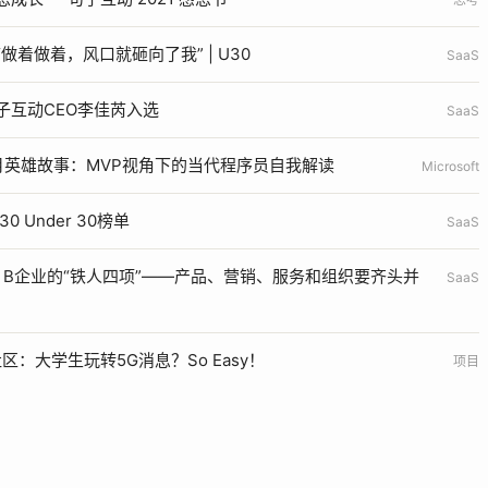
着做着，风口就砸向了我” | U30
SaaS
子互动CEO李佳芮入选
SaaS
月英雄故事：MVP视角下的当代程序员自我解读
Microsoft
 Under 30榜单
SaaS
o B企业的“铁人四项”——产品、营销、服务和组织要齐头并
SaaS
桃社区：大学生玩转5G消息？So Easy！
项目